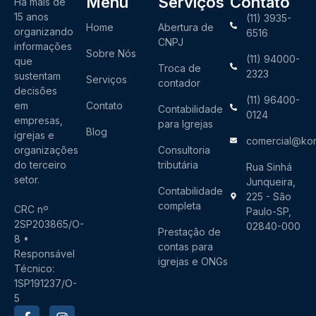
Menu
Serviços
Contato
Há mais de
15 anos
(11) 3935-
Home
Abertura de
organizando
6516
CNPJ
informações
Sobre Nós
(11) 94000-
que
Troca de
2323
sustentam
Serviços
contador
decisões
(11) 96400-
em
Contato
Contabilidade
0124
empresas,
para Igrejas
Blog
igrejas e
comercial@kon
organizações
Consultoria
do terceiro
tributária
Rua Sinhá
setor.
Junqueira,
Contabilidade
225 - São
completa
CRC nº
Paulo-SP,
2SP203865/O-
02840-000
Prestação de
8 •
contas para
Responsável
igrejas e ONGs
Técnico:
1SP191237/O-
5