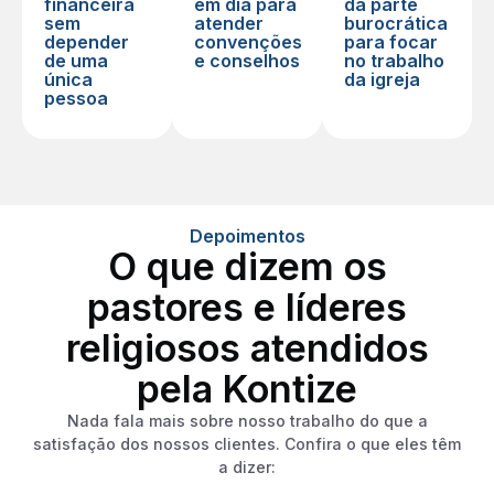
financeira
em dia para
da parte
sem
atender
burocrática
depender
convenções
para focar
de uma
e conselhos
no trabalho
única
da igreja
pessoa
Depoimentos
O que dizem os
pastores e líderes
religiosos atendidos
pela Kontize
Nada fala mais sobre nosso trabalho do que a
satisfação dos nossos clientes. Confira o que eles têm
a dizer: