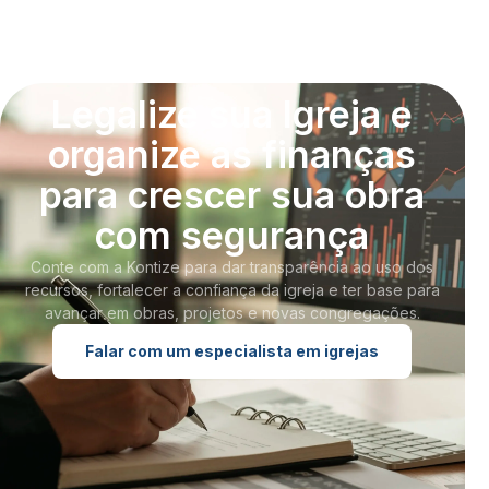
Legalize sua Igreja e
organize as finanças
para crescer sua obra
com segurança
Conte com a Kontize para dar transparência ao uso dos
recursos, fortalecer a confiança da igreja e ter base para
avançar em obras, projetos e novas congregações.
Falar com um especialista em igrejas