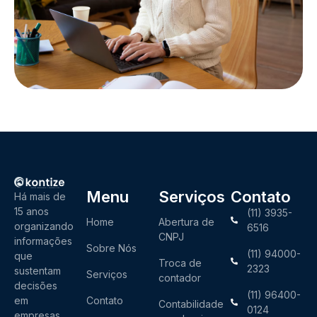
Menu
Serviços
Contato
Há mais de
15 anos
(11) 3935-
Home
Abertura de
organizando
6516
CNPJ
informações
Sobre Nós
(11) 94000-
que
Troca de
2323
sustentam
Serviços
contador
decisões
(11) 96400-
em
Contato
Contabilidade
0124
empresas,