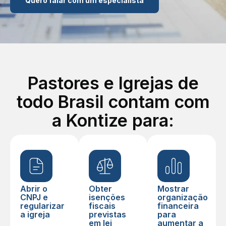
Quero falar com um especialista
Pastores e Igrejas de
todo Brasil contam com
a Kontize para:
Abrir o
Obter
Mostrar
CNPJ e
isenções
organização
regularizar
fiscais
financeira
a igreja
previstas
para
em lei
aumentar a