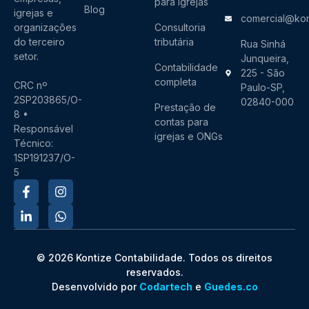
para Igrejas
Blog
igrejas e
comercial@kon
organizações
Consultoria
do terceiro
tributária
Rua Sinhá
setor.
Junqueira,
Contabilidade
225 - São
completa
CRC nº
Paulo-SP,
2SP203865/O-
02840-000
Prestação de
8 •
contas para
Responsável
igrejas e ONGs
Técnico:
1SP191237/O-
5
© 2026 Kontize Contabilidade. Todos os direitos
reservados.
Desenvolvido por
Codartech
e
Guedes.co