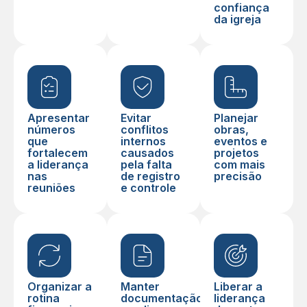
confiança
da igreja
Apresentar
Evitar
Planejar
números
conflitos
obras,
que
internos
eventos e
fortalecem
causados
projetos
a liderança
pela falta
com mais
nas
de registro
precisão
reuniões
e controle
Organizar a
Manter
Liberar a
rotina
documentação
liderança