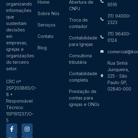
Home
Abertura de
organizando
6516
CNPJ
informações
Sobre Nós
(11) 94000-
que
Troca de
2323
sustentam
Serviços
contador
decisões
(11) 96400-
em
Contato
Contabilidade
0124
empresas,
para Igrejas
Blog
igrejas e
comercial@kon
organizações
Consultoria
do terceiro
tributária
Rua Sinhá
setor.
Junqueira,
Contabilidade
225 - São
completa
CRC nº
Paulo-SP,
2SP203865/O-
02840-000
Prestação de
8 •
contas para
Responsável
igrejas e ONGs
Técnico:
1SP191237/O-
5